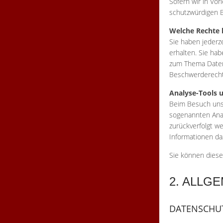
Sofern wir in Vor
schutzwürdigen 
Welche Rechte h
Sie haben jederz
erhalten. Sie ha
zum Thema Daten
Beschwerderecht 
Analyse-Tools u
Beim Besuch unse
sogenannten Anal
zurückverfolgt w
Informationen da
Sie können diese
2. ALLG
DATENSCHU