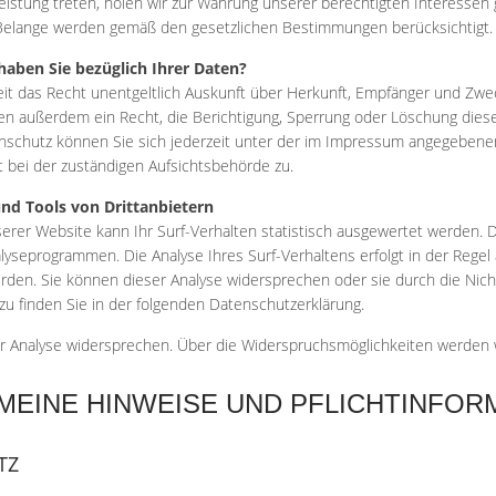
leistung treten, holen wir zur Wahrung unserer berechtigten Interessen 
Belange werden gemäß den gesetzlichen Bestimmungen berücksichtigt.
aben Sie bezüglich Ihrer Daten?
eit das Recht unentgeltlich Auskunft über Herkunft, Empfänger und Z
ben außerdem ein Recht, die Berichtigung, Sperrung oder Löschung diese
schutz können Sie sich jederzeit unter der im Impressum angegebene
bei der zuständigen Aufsichtsbehörde zu.
nd Tools von Drittanbietern
rer Website kann Ihr Surf-Verhalten statistisch ausgewertet werden. D
yseprogrammen. Die Analyse Ihres Surf-Verhaltens erfolgt in der Regel
erden. Sie können dieser Analyse widersprechen oder sie durch die Nich
zu finden Sie in der folgenden Datenschutzerklärung.
r Analyse widersprechen. Über die Widerspruchsmöglichkeiten werden wi
EMEINE HINWEISE UND PFLICHTINFOR
TZ