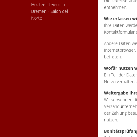
Die Datenverarbe
Hochzeit feiern in
entnehmen.
Bremen - Salon del
Norte
Wie erfassen wi
Ihre Daten werde
Kontaktformular 
Andere Daten wer
Internetbrowser,
betreten.
Wofür nutzen w
Ein Teil der Dat
Nutzerverhalten
Weitergabe Ihr
Wir verwenden di
Versandunternehm
der Zahlung beau
nutzen.
Bonitätsprüfun