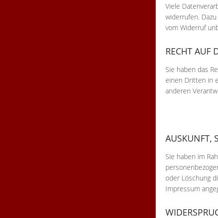
Viele Datenverarb
widerrufen. Dazu 
vom Widerruf unb
RECHT AUF 
Sie haben das Rec
einen Dritten in
anderen Verantwor
AUSKUNFT, 
Sie haben im Rah
personenbezogene
oder Löschung di
Impressum ange
WIDERSPRUC