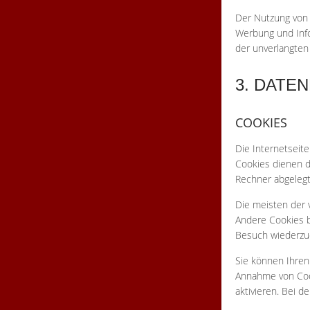
Der Nutzung von 
Werbung und Infor
der unverlangten
3. DATE
COOKIES
Die Internetseit
Cookies dienen da
Rechner abgelegt
Die meisten der 
Andere Cookies b
Besuch wiederzu
Sie können Ihren 
Annahme von Cook
aktivieren. Bei d