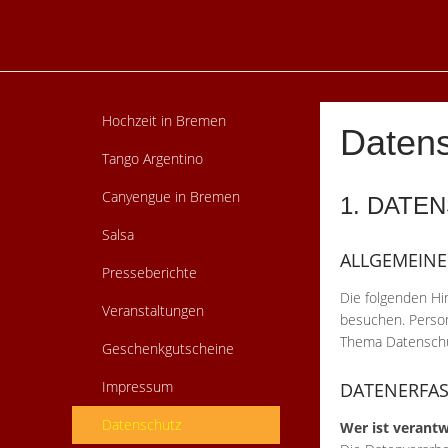
Hochzeit in Bremen
Daten
Tango Argentino
Canyengue in Bremen
1. DATE
Salsa
ALLGEMEINE
Presseberichte
Die folgenden Hi
Veranstaltungen
besuchen. Person
Thema Datenschu
Geschenkgutscheine
Impressum
DATENERFAS
Datenschutz
Wer ist verantw