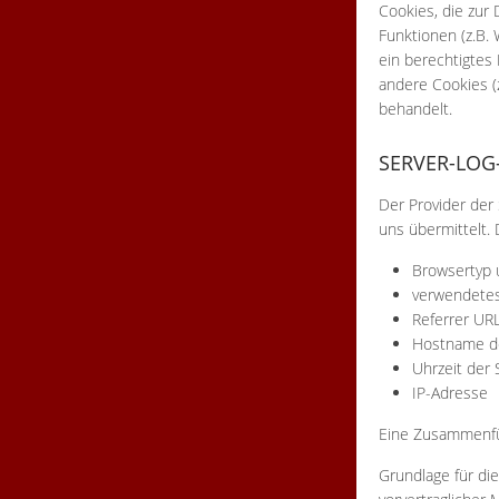
Cookies, die zur
Funktionen (z.B. 
ein berechtigtes
andere Cookies (
behandelt.
SERVER-LOG
Der Provider der
uns übermittelt. 
Browsertyp 
verwendetes
Referrer UR
Hostname de
Uhrzeit der 
IP-Adresse
Eine Zusammenfü
Grundlage für die