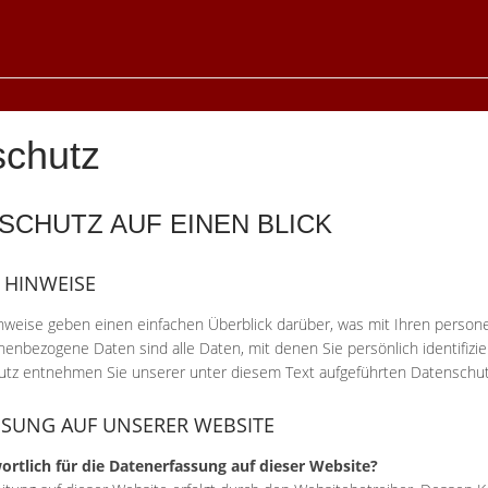
schutz
NSCHUTZ AUF EINEN BLICK
 HINWEISE
nweise geben einen einfachen Überblick darüber, was mit Ihren perso
enbezogene Daten sind alle Daten, mit denen Sie persönlich identifizi
tz entnehmen Sie unserer unter diesem Text aufgeführten Datenschut
SUNG AUF UNSERER WEBSITE
ortlich für die Datenerfassung auf dieser Website?