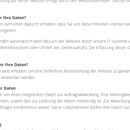
itung auf dieser Website erfolgt durch den Websitebetreiber. Dessen
r Ihre Daten?
n zum einen dadurch erhoben, dass Sie uns diese mitteilen. Hierbei kann
eingeben.
den automatisch beim Besuch der Website durch unsere IT-Systeme erfa
 Betriebssystem oder Uhrzeit des Seitenaufrufs). Die Erfassung dieser 
ir Ihre Daten?
en wird erhoben, um eine fehlerfreie Bereitstellung der Website zu gewä
s verwendet werden.
er Daten
e von ihnen mitgeteilten Daten zur Auftragsabwicklung. Eine Weitergabe 
en, soweit dies zur Lieferung der Waren notwendig ist. Zur Abwicklun
ftragte Kreditinstitut weiter. Diese Unternehmen dürfen Ihre Daten nu
g