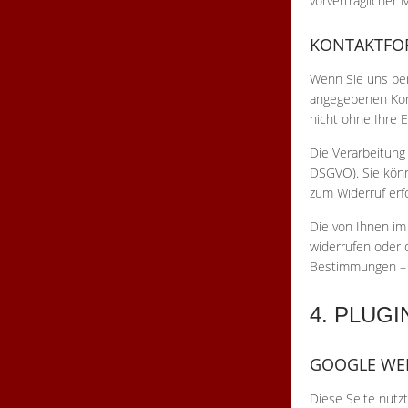
vorvertraglicher
KONTAKTFO
Wenn Sie uns per
angegebenen Kont
nicht ohne Ihre E
Die Verarbeitung 
DSGVO). Sie könne
zum Widerruf erf
Die von Ihnen im
widerrufen oder 
Bestimmungen – 
4. PLUG
GOOGLE WE
Diese Seite nutzt