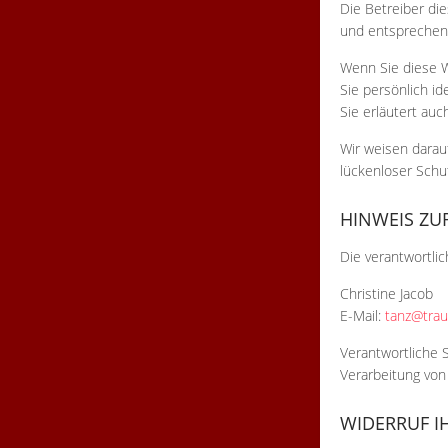
Die Betreiber di
und entsprechend
Wenn Sie diese 
Sie persönlich id
Sie erläutert au
Wir weisen darauf
lückenloser Schut
HINWEIS ZU
Die verantwortlic
Christine Jacob
E-Mail:
tanz@tra
Verantwortliche S
Verarbeitung von
WIDERRUF I